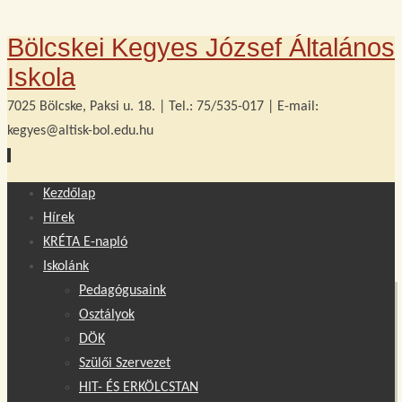
Bölcskei Kegyes József Általános
Iskola
7025 Bölcske, Paksi u. 18. | Tel.: 75/535-017 | E-mail:
kegyes@altisk-bol.edu.hu
Tovább
Kezdőlap
a
Hírek
tartalomra
KRÉTA E-napló
Iskolánk
Pedagógusaink
Osztályok
DÖK
Szülői Szervezet
HIT- ÉS ERKÖLCSTAN