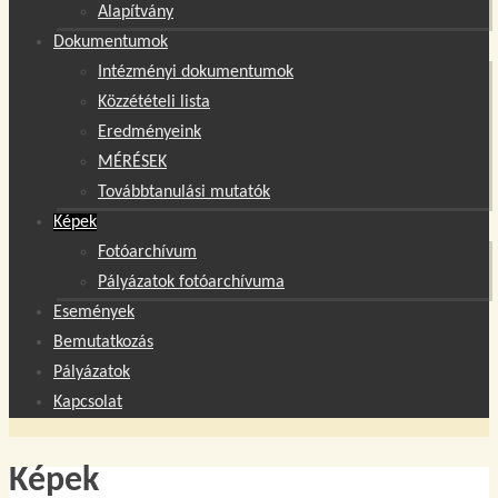
Alapítvány
Dokumentumok
Intézményi dokumentumok
Közzétételi lista
Eredményeink
MÉRÉSEK
Továbbtanulási mutatók
Képek
Fotóarchívum
Pályázatok fotóarchívuma
Események
Bemutatkozás
Pályázatok
Kapcsolat
Képek