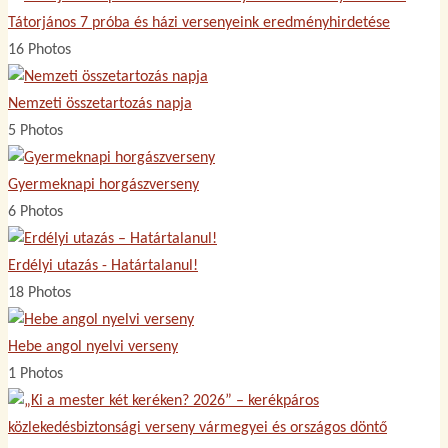
Tátorjános 7 próba és házi versenyeink eredményhirdetése
16 Photos
Nemzeti összetartozás napja
5 Photos
Gyermeknapi horgászverseny
6 Photos
Erdélyi utazás - Határtalanul!
18 Photos
Hebe angol nyelvi verseny
1 Photos