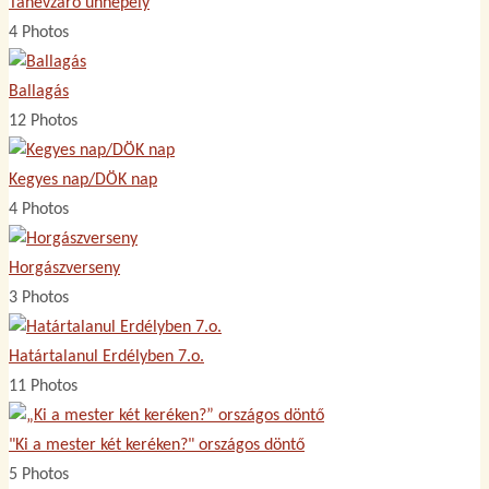
Tanévzáró ünnepély
4 Photos
Ballagás
12 Photos
Kegyes nap/DÖK nap
4 Photos
Horgászverseny
3 Photos
Határtalanul Erdélyben 7.o.
11 Photos
"Ki a mester két keréken?" országos döntő
5 Photos