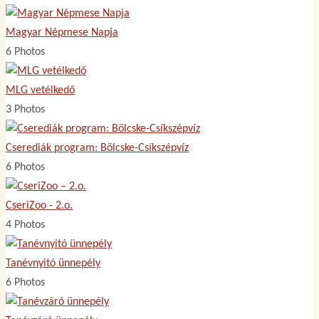
Magyar Népmese Napja
6 Photos
MLG vetélkedő
3 Photos
Cserediák program: Bölcske-Csíkszépvíz
6 Photos
CseriZoo - 2.o.
4 Photos
Tanévnyitó ünnepély
6 Photos