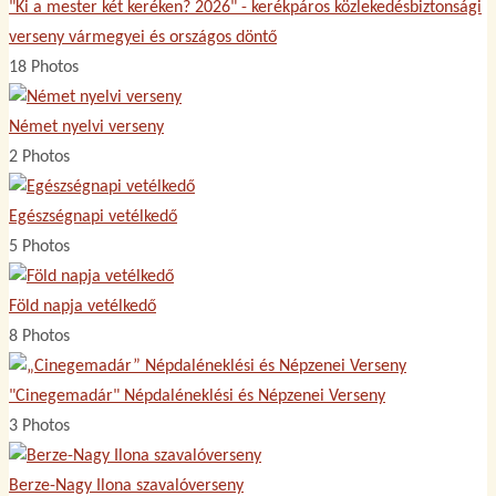
"Ki a mester két keréken? 2026" - kerékpáros közlekedésbiztonsági
verseny vármegyei és országos döntő
18 Photos
Német nyelvi verseny
2 Photos
Egészségnapi vetélkedő
5 Photos
Föld napja vetélkedő
8 Photos
"Cinegemadár" Népdaléneklési és Népzenei Verseny
3 Photos
Berze-Nagy Ilona szavalóverseny