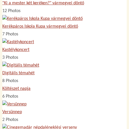
"Ki a mester két keréken?" vármegyei döntő
12 Photos
Kerékpáros Iskola Kupa vármegyei döntő
7 Photos
Kastélykoncert
3 Photos
Digitális témahét
8 Photos
Költészet napja
6 Photos
Versünnep
2 Photos