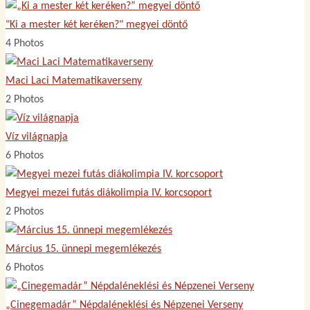
"Ki a mester két keréken?" megyei döntő
4 Photos
Maci Laci Matematikaverseny
2 Photos
Víz világnapja
6 Photos
Megyei mezei futás diákolimpia IV. korcsoport
2 Photos
Március 15. ünnepi megemlékezés
6 Photos
„Cinegemadár” Népdaléneklési és Népzenei Verseny