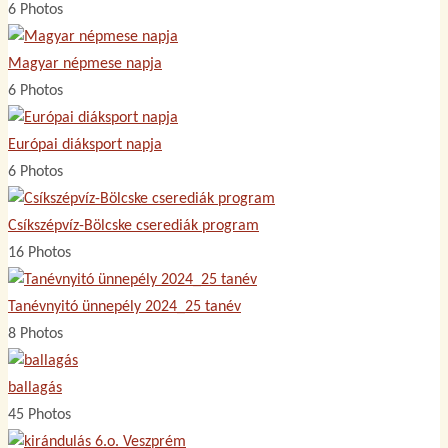
6 Photos
Magyar népmese napja
6 Photos
Európai diáksport napja
6 Photos
Csíkszépvíz-Bölcske cserediák program
16 Photos
Tanévnyitó ünnepély 2024_25 tanév
8 Photos
ballagás
45 Photos