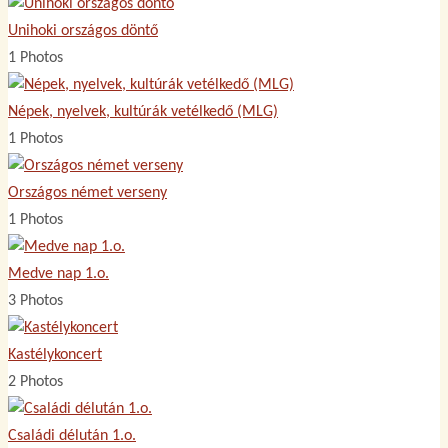
Unihoki országos döntő
1 Photos
Népek, nyelvek, kultúrák vetélkedő (MLG)
1 Photos
Országos német verseny
1 Photos
Medve nap 1.o.
3 Photos
Kastélykoncert
2 Photos
Családi délután 1.o.